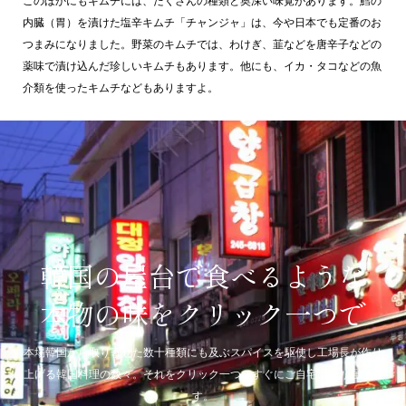
このほかにもキムチには、たくさんの種類と奥深い味覚があります。鱈の
内臓（胃）を漬けた塩辛キムチ「チャンジャ」は、今や日本でも定番のお
つまみになりました。野菜のキムチでは、わけぎ、韮などを唐辛子などの
薬味で漬け込んだ珍しいキムチもあります。他にも、イカ・タコなどの魚
介類を使ったキムチなどもありますよ。
韓国の屋台で食べるような
本物の味をクリック一つで
本場韓国から取り寄せた数十種類にも及ぶスパイスを駆使し工場長が作り
上げる韓国料理の数々。それをクリック一つですぐにご自宅に送り届けま
す。