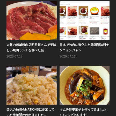
料ヤ
情報バラエティ番組「せやねん！」
黄（ファン）倶楽部通信2026年8月
大
のメチャ売れ！！のコーナーで...
号を作りました♪
し
2026.08.05
2026.08.01
20
た
大阪鶴橋黄さんのピビン麺が人気で
なぜ7月にキムチは売れないの
楽
す♪
か？！
い