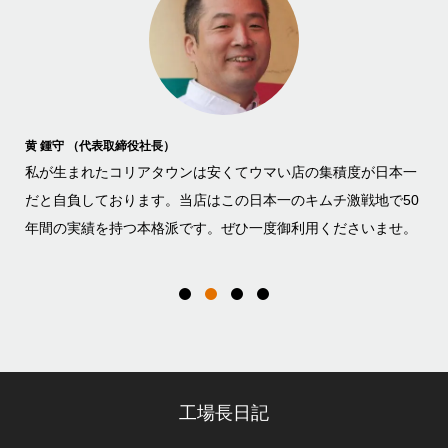
黄 仁守 （取締役専務）
黄 
本一
営業部を統括しております次男の黄仁守です。 黄家の味を出来
大
50
るだけたくさんのお客様に手軽に食べていただけるよう、全国
て
せ。
の量販店様へ営業に出かけています。 まずは大阪の何処でも手
も
軽に買えるよう営業頑張ります！！
っ
工場長日記