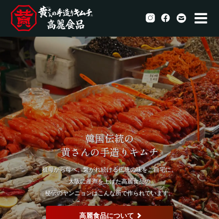
韓国伝統の
黄さんの手造りキムチ
祖母から母へ。繋がれ続ける伝統の味をご自宅に。
大阪に産声を上げた高麗食品の
秘伝のヤンニョンはこんな所で作られています。
高麗食品について