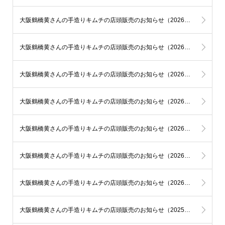
大阪鶴橋黄さんの手造りキムチの店頭販売のお知らせ（2026年7月）
大阪鶴橋黄さんの手造りキムチの店頭販売のお知らせ（2026年6月）
大阪鶴橋黄さんの手造りキムチの店頭販売のお知らせ（2026年5月）
大阪鶴橋黄さんの手造りキムチの店頭販売のお知らせ（2026年4月）
大阪鶴橋黄さんの手造りキムチの店頭販売のお知らせ（2026年3月）
大阪鶴橋黄さんの手造りキムチの店頭販売のお知らせ（2026年2月）
大阪鶴橋黄さんの手造りキムチの店頭販売のお知らせ（2026年1月）
大阪鶴橋黄さんの手造りキムチの店頭販売のお知らせ（2025年12月）