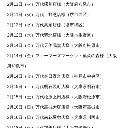
2月11日（火）万代曙川店様（大阪府八尾市）
2月11日（火）万代上野芝店様（堺市西区）
2月12日（水）万代高須店様（堺市堺区）
2月12日（水）万代巽北店様（大阪市生野区）
2月14日（金）万代天美我堂店様（大阪府松原市）
2月14日（金）ファーマーズマーケット葉菜の森様（大阪
府和泉市）
2月14日（金）万代春日野道店様（神戸市中央区）
2月15日（土）万代明石硯町店様（兵庫県明石市）
2月15日（土）万代松原上田店様（大阪府松原市）
2月16日（日）万代高槻大塚店様（大阪府高槻市）
2月16日（日）万代南花屋敷店様（兵庫県川西市）
2月18日（火）万代加美店様（大阪市平野区）