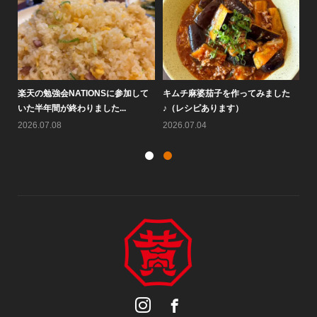
楽天の勉強会NATIONSに参加して
キムチ麻婆茄子を作ってみました
大
いた半年間が終わりました...
♪（レシピあります）
す
2026.07.08
2026.07.04
20