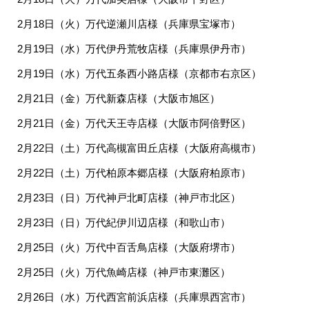
2月18日（火）万代逆瀬川店様（兵庫県宝塚市）
2月19日（水）万代伊丹荒牧店様（兵庫県伊丹市）
2月19日（水）万代五条西小路店様（京都市右京区）
2月21日（金）万代新森店様（大阪市旭区）
2月21日（金）万代天王寺店様（大阪市阿倍野区）
2月22日（土）万代高槻富田丘店様（大阪府高槻市）
2月22日（土）万代柏原本郷店様（大阪府柏原市）
2月23日（日）万代神戸北町店様（神戸市北区）
2月23日（日）万代紀伊川辺店様（和歌山市）
2月25日（火）万代中百舌鳥店様（大阪府堺市）
2月25日（火）万代魚崎店様（神戸市東灘区）
2月26日（水）万代西宮前浜店様（兵庫県西宮市）