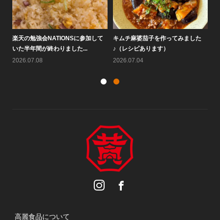
楽天の勉強会NATIONSに参加して
キムチ麻婆茄子を作ってみました
大
いた半年間が終わりました...
♪（レシピあります）
す
2026.07.08
2026.07.04
20
高麗食品について