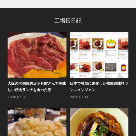
工場長日記
8月
大阪の老舗焼肉店明月館さんで美味
日本で独自に進化した韓国調味料ヤ
情
しい焼肉ランチを食べた話
ンニョンジャン
の
2026.07.18
2026.07.11
20