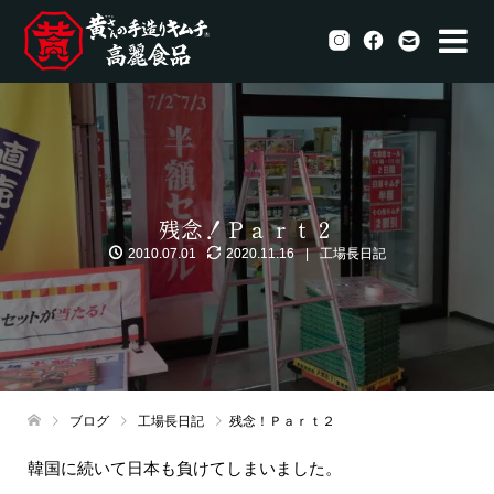
残念！Ｐａｒｔ２
2010.07.01
2020.11.16
工場長日記
ブログ
工場長日記
残念！Ｐａｒｔ２
韓国に続いて日本も負けてしまいました。