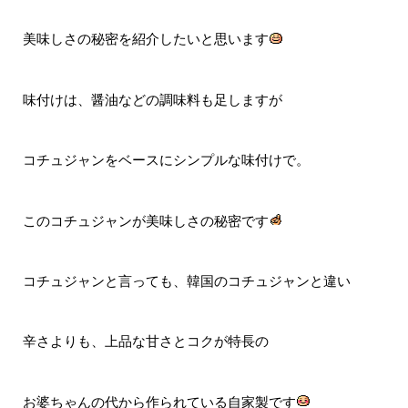
美味しさの秘密を紹介したいと思います
味付けは、醤油などの調味料も足しますが
コチュジャンをベースにシンプルな味付けで。
このコチュジャンが美味しさの秘密です
コチュジャンと言っても、韓国のコチュジャンと違い
辛さよりも、上品な甘さとコクが特長の
お婆ちゃんの代から作られている自家製です