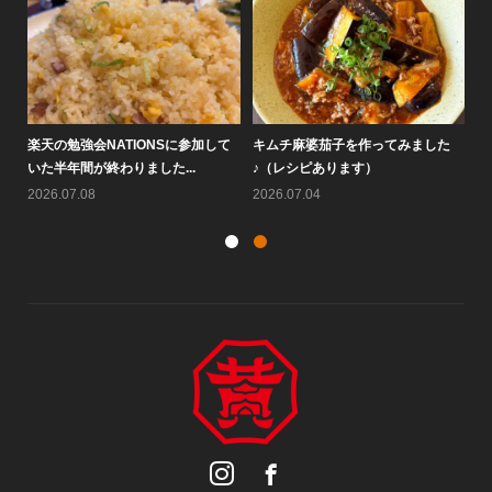
楽天の勉強会NATIONSに参加して
キムチ麻婆茄子を作ってみました
大
いた半年間が終わりました...
♪（レシピあります）
す
2026.07.08
2026.07.04
20