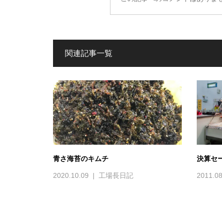
関連記事一覧
青さ海苔のキムチ
決算セ
2020.10.09
工場長日記
2011.08