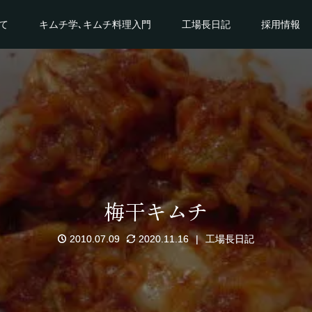
て
キムチ学､キムチ料理入門
工場長日記
採用情報
梅干キムチ
2010.07.09
2020.11.16
工場長日記