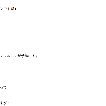
ンです
）
ンフルエンザ予防に！」
って
すが・・・