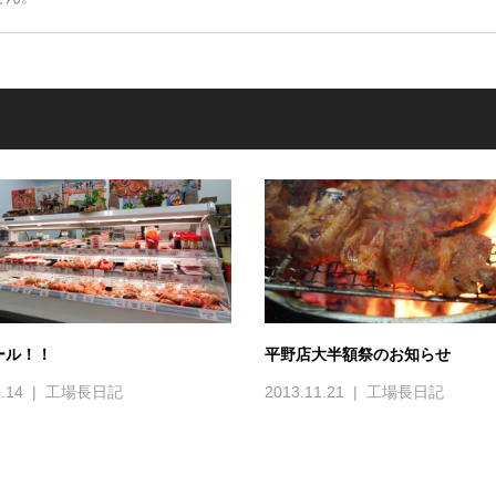
ール！！
平野店大半額祭のお知らせ
.14
工場長日記
2013.11.21
工場長日記