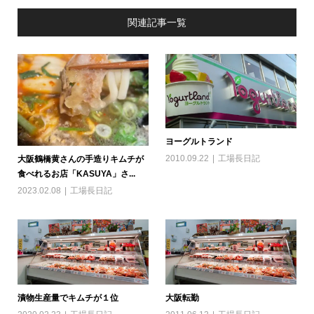
関連記事一覧
ヨーグルトランド
2010.09.22
工場長日記
大阪鶴橋黄さんの手造りキムチが
食べれるお店「KASUYA」さ...
2023.02.08
工場長日記
漬物生産量でキムチが１位
大阪転勤