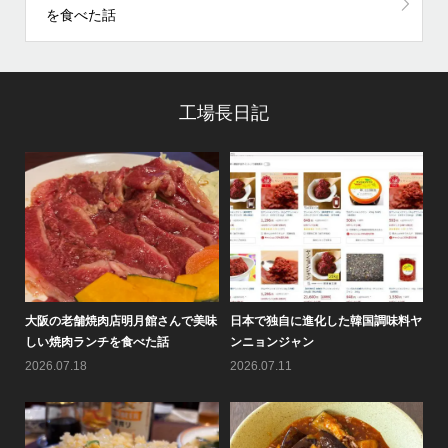
を食べた話
工場長日記
8月
大阪の老舗焼肉店明月館さんで美味
日本で独自に進化した韓国調味料ヤ
情
しい焼肉ランチを食べた話
ンニョンジャン
の
2026.07.18
2026.07.11
20