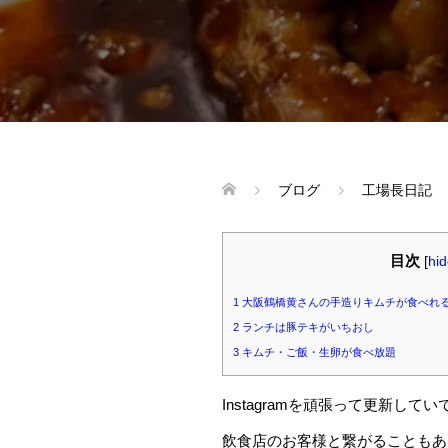
ブログ
工場長日記
目次
[
hi
1
大阪鶴橋黄さんの手造りキムチが食べれ
2
ランチは豚テキがいちおし
3
キムチ・ご飯・生卵が食べ放題
Instagramを頑張って更新
飲食店のお客様と繋がることもあ