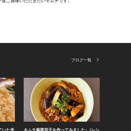
一度ご賞味いただきたいキムチです。
ブログ一覧
ました♪（レシ
情報バラエティ番組「せやねん！」のメ
黄（フ