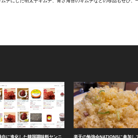
キムチにした明太子キムチ、青さ海苔のキムチなどの珍品もぜひ、
天の勉強会NATIONSに参加していた半
キムチ麻婆茄子を作ってみ