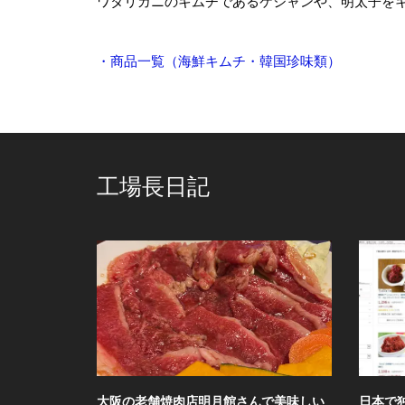
ワタリガニのキムチであるケジャンや、明太子を
・商品一覧（海鮮キムチ・韓国珍味類）
工場長日記
館さんで美味しい
日本で独自に進化した韓国調味料ヤンニ
楽