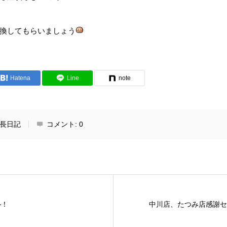
換してもらいましょう
Hatena
Line
note
長日記
コメント:
0
ル！
中川店、たつみ店感謝セ