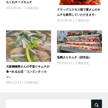
ちくわチーズキムチ
2010.06.04
工場長日記
ドラッグコスモス様で黄さんのキ
ムチを販売していただきます♪
2023.09.20
工場長日記
塩麹入りキムチ（試作品）
2012.03.22
工場長日記
大阪鶴橋黄さんの手造りキムチが
食べれるお店「コンヌンタッカ
ン...
2022.12.18
工場長日記
検
索: