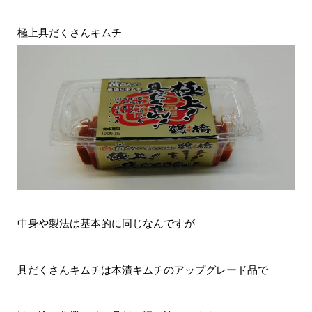
極上具だくさんキムチ
中身や製法は基本的に同じなんですが
具だくさんキムチは本漬キムチのアップグレード品で