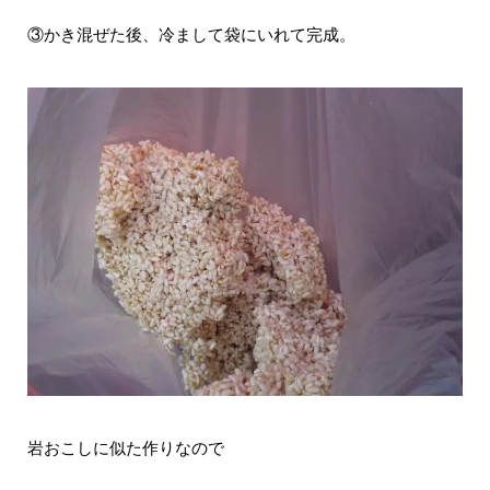
③かき混ぜた後、冷まして袋にいれて完成。
岩おこしに似た作りなので