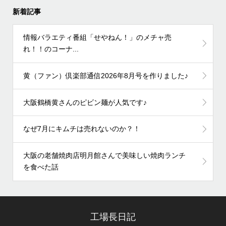
新着記事
情報バラエティ番組「せやねん！」のメチャ売
れ！！のコーナ...
黄（ファン）倶楽部通信2026年8月号を作りました♪
大阪鶴橋黄さんのピビン麺が人気です♪
なぜ7月にキムチは売れないのか？！
大阪の老舗焼肉店明月館さんで美味しい焼肉ランチ
を食べた話
工場長日記