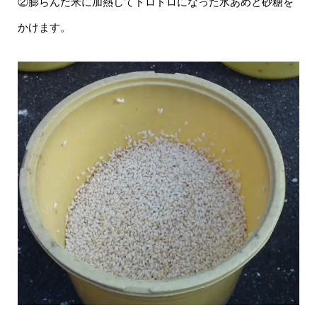
②膨らんだ米に加熱してドロドロになった水あめと砂糖を
かけます。