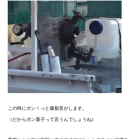
この時にポン！っと爆裂音がします。
（だからポン菓子って言うんでしょうね）