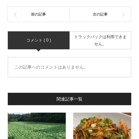
トラックバックは利用できま
コメント ( 0 )
せん。
この記事へのコメントはありません。
関連記事一覧