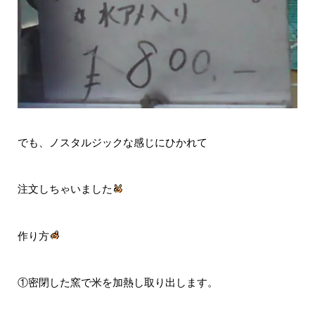
でも、ノスタルジックな感じにひかれて
注文しちゃいました
作り方
①密閉した窯で米を加熱し取り出します。