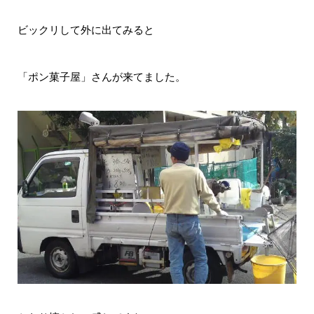
ビックリして外に出てみると
「ポン菓子屋」さんが来てました。