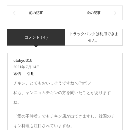
トラックバックは利用できま
コメント ( 4 )
せん。
utokyo318
2021年 7月 14日
返信
引用
チキン、とてもおいしそうですね＼(^o^)／
私も、ヤンニョムチキンの方を聞いたことがあります
ね。
「愛の不時着」でもチキン店が出てきますし、韓国のチ
キン料理も注目されていますね。