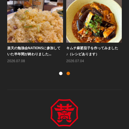
た
大阪鶴橋黄さんのピビン麺が人気で
なぜ7月にキムチは売れないの
楽
す♪
か？！
い
2026.07.25
2026.07.22
20