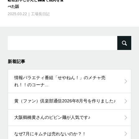
駐在おやじさんと鶴橋で焼肉を食
べた話
2025.03.22
工場長日記
検
索:
新着記事
情報バラエティ番組「せやねん！」のメチャ売
れ！！のコーナ...
黄（ファン）倶楽部通信2026年8月号を作りました♪
大阪鶴橋黄さんのピビン麺が人気です♪
なぜ7月にキムチは売れないのか？！