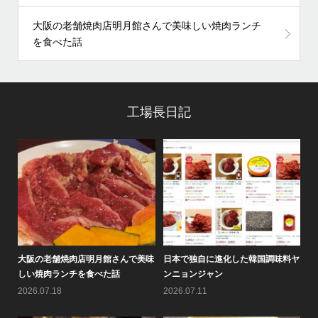
大阪の老舗焼肉店明月館さんで美味しい焼肉ランチ
を食べた話
工場長日記
料ヤ
情報バラエティ番組「せやねん！」
黄（ファン）倶楽部通信2026年8月
大
のメチャ売れ！！のコーナーで...
号を作りました♪
し
2026.08.05
2026.08.01
20