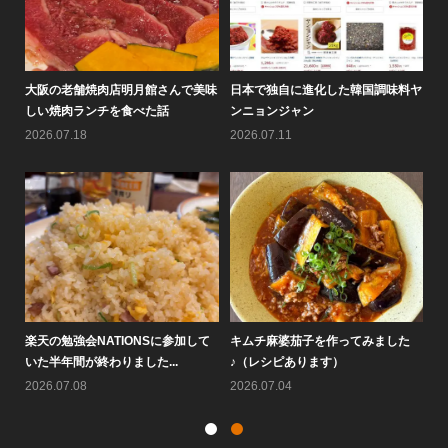
8月
大阪の老舗焼肉店明月館さんで美味
日本で独自に進化した韓国調味料ヤ
情
しい焼肉ランチを食べた話
ンニョンジャン
の
2026.07.18
2026.07.11
20
楽天の勉強会NATIONSに参加して
キムチ麻婆茄子を作ってみました
大
いた半年間が終わりました...
♪（レシピあります）
す
2026.07.08
2026.07.04
20