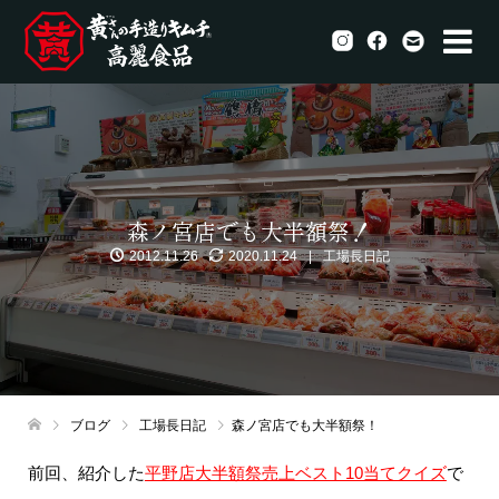
森ノ宮店でも大半額祭！
2012.11.26
2020.11.24
工場長日記
ブログ
工場長日記
森ノ宮店でも大半額祭！
前回、紹介した
平野店大半額祭売上ベスト10当てクイズ
で