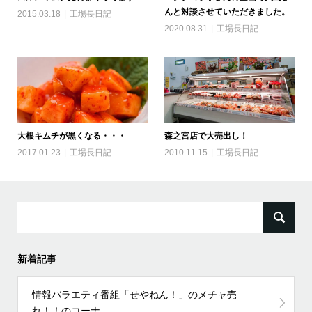
んと対談させていただきました。
2015.03.18
工場長日記
2020.08.31
工場長日記
大根キムチが黒くなる・・・
森之宮店で大売出し！
2017.01.23
工場長日記
2010.11.15
工場長日記
検
索:
新着記事
情報バラエティ番組「せやねん！」のメチャ売
れ！！のコーナ...