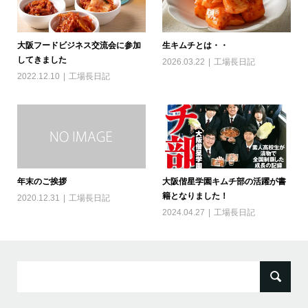
大阪フードビジネス交流会に参加
生キムチとは・・
してきました
2026.03.22
工場長日記
2022.12.10
工場長日記
年末のご挨拶
大阪偕星学園キムチ部の活躍が書
籍となりました！
2020.12.31
工場長日記
2024.04.27
工場長日記
検
索: