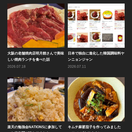
料ヤ
情報バラエティ番組「せやねん！」
黄（ファン）倶楽部通信2026年8月
大
のメチャ売れ！！のコーナーで...
号を作りました♪
し
2026.08.05
2026.08.01
20
た
大阪鶴橋黄さんのピビン麺が人気で
なぜ7月にキムチは売れないの
楽