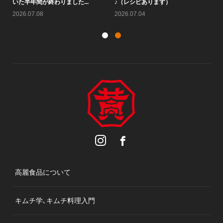
す♪
か？！
い
2026.07.25
2026.07.22
20
高麗食品について
キムチ学､キムチ料理入門