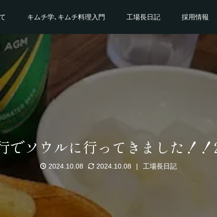
て
キムチ学､キムチ料理入門
工場長日記
採用情報
行でソウルに行ってきました！！
2024.10.08
2024.10.08
工場長日記