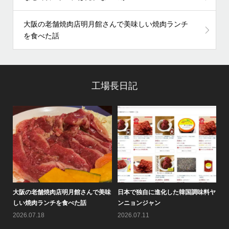
大阪の老舗焼肉店明月館さんで美味しい焼肉ランチ
を食べた話
工場長日記
調味料ヤ
情報バラエティ番組「せやねん！」
黄（ファン）倶楽部通信2026年8月
のメチャ売れ！！のコーナーで...
号を作りました♪
2026.08.05
2026.08.01