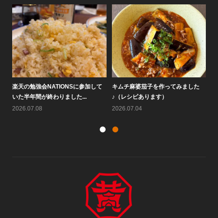
ました
大阪鶴橋黄さんのピビン麺が人気で
なぜ7月にキムチは売れないの
す♪
か？！
2026.07.25
2026.07.22