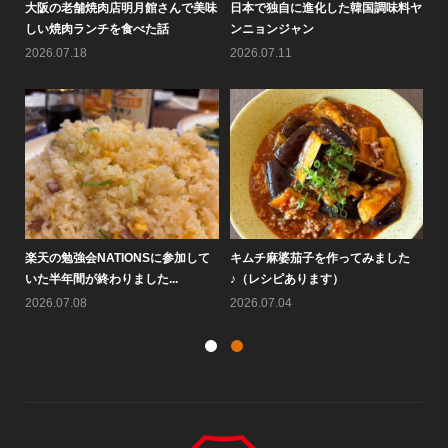
8月
大阪の老舗焼肉店明月館さんで美味
日本で独自に進化した韓国調味料ヤ
情
しい焼肉ランチを食べた話
ンニョンジャン
の
2026.07.18
2026.07.11
20
楽天の勉強会NATIONSに参加して
キムチ麻婆茄子を作ってみました
大
いた半年間が終わりました...
♪（レシピあります）
す
2026.07.08
2026.07.04
20