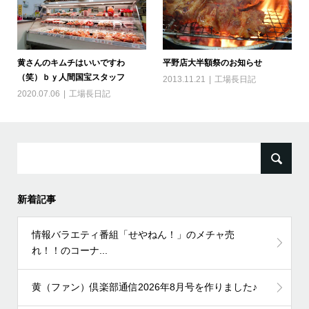
黄さんのキムチはいいですわ
平野店大半額祭のお知らせ
（笑）ｂｙ人間国宝スタッフ
2013.11.21
工場長日記
2020.07.06
工場長日記
検
索:
新着記事
情報バラエティ番組「せやねん！」のメチャ売
れ！！のコーナ...
黄（ファン）倶楽部通信2026年8月号を作りました♪