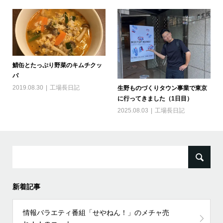
鯖缶とたっぷり野菜のキムチクッ
パ
2019.08.30
工場長日記
生野ものづくりタウン事業で東京
に行ってきました（1日目）
2025.08.03
工場長日記
検
索:
新着記事
情報バラエティ番組「せやねん！」のメチャ売