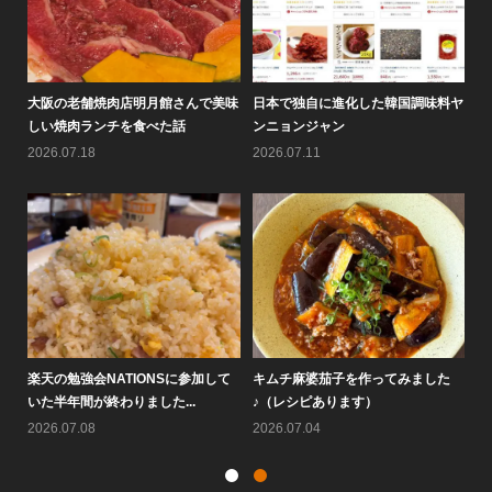
老舗焼肉店明月館さんで美味
日本で独自に進化した韓国調味料ヤ
情報バラエテ
肉ランチを食べた話
ンニョンジャン
のメチャ売れ！
7.18
2026.07.11
2026.08.05
強会NATIONSに参加して
キムチ麻婆茄子を作ってみました
大阪鶴橋黄さ
間が終わりました...
♪（レシピあります）
す♪
7.08
2026.07.04
2026.07.25