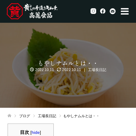
もやしナムルとは・・
2022.10.11
2022.10.11
工場長日記
ブログ
工場長日記
もやしナムルとは・・
目次
[
hide
]