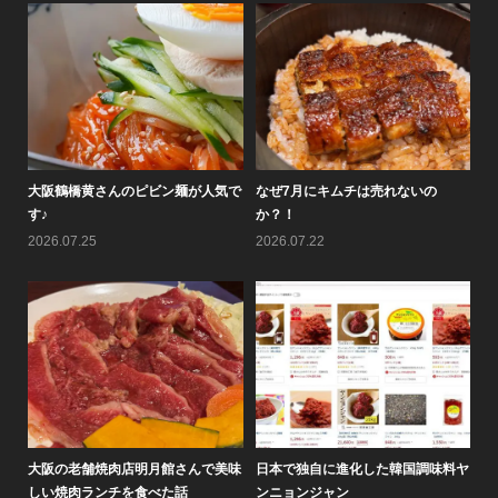
テレビ山口の情報番組「ｍｉｘミッ
くすんだ後継ぎメンバーで奈良県工
大
クス」で黄さんの梅干しキムチ...
場見学ツアー！！
す
2026.08.09
2026.08.09
20
料ヤ
情報バラエティ番組「せやねん！」
黄（ファン）倶楽部通信2026年8月
大
のメチャ売れ！！のコーナーで...
号を作りました♪
し