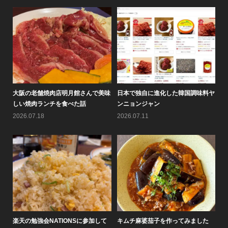
8月
大阪の老舗焼肉店明月館さんで美味
日本で独自に進化した韓国調味料ヤ
情
しい焼肉ランチを食べた話
ンニョンジャン
の
2026.07.18
2026.07.11
20
楽天の勉強会NATIONSに参加して
キムチ麻婆茄子を作ってみました
大