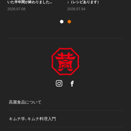
いた半年間が終わりました...
♪（レシピあります）
す
2026.07.08
2026.07.04
20
高麗食品について
キムチ学､キムチ料理入門