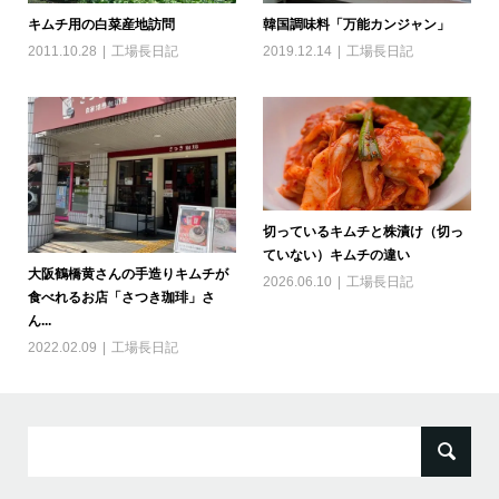
キムチ用の白菜産地訪問
韓国調味料「万能カンジャン」
2011.10.28
工場長日記
2019.12.14
工場長日記
切っているキムチと株漬け（切っ
ていない）キムチの違い
大阪鶴橋黄さんの手造りキムチが
2026.06.10
工場長日記
食べれるお店「さつき珈琲」さ
ん...
2022.02.09
工場長日記
検
索: