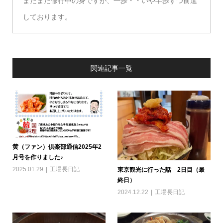
まだまだ修行中の身ですが、一歩・・いや半歩ずつ前進
しております。
関連記事一覧
黄（ファン）倶楽部通信2025年2
月号を作りました♪
2025.01.29
工場長日記
東京観光に行った話 2日目（最
終日）
2024.12.22
工場長日記