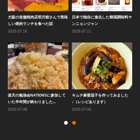
料ヤ
情報バラエティ番組「せやねん！」
黄（ファン）倶楽部通信2026年8月
大
のメチャ売れ！！のコーナーで...
号を作りました♪
し
2026.08.05
2026.08.01
20
た
大阪鶴橋黄さんのピビン麺が人気で
なぜ7月にキムチは売れないの
楽
す♪
か？！
い
2026.07.25
2026.07.22
20