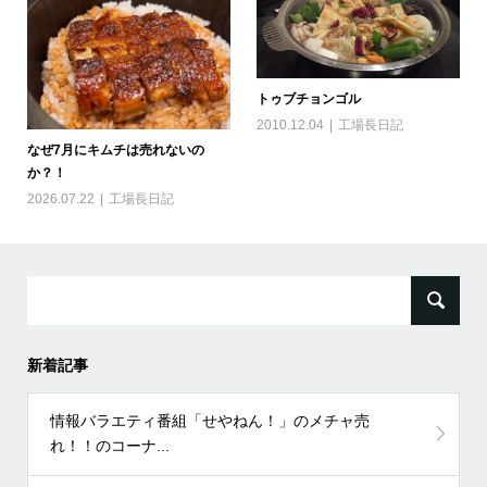
トゥブチョンゴル
2010.12.04
工場長日記
なぜ7月にキムチは売れないの
か？！
2026.07.22
工場長日記
検
索:
新着記事
情報バラエティ番組「せやねん！」のメチャ売
れ！！のコーナ...