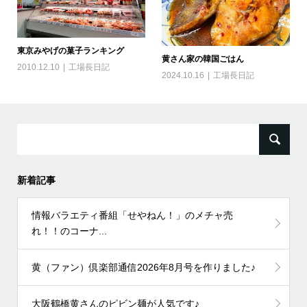
東京みやげの菓子ランキング
黄さん家の韓国ごはん
2010.12.10
工場長日記
2024.10.16
工場長日記
検
索:
新着記事
情報バラエティ番組「せやねん！」のメチャ売
れ！！のコーナ...
黄（ファン）倶楽部通信2026年8月号を作りました♪
大阪鶴橋黄さんのピビン麺が人気です♪