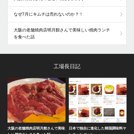
なぜ7月にキムチは売れないのか？！
大阪の老舗焼肉店明月館さんで美味しい焼肉ランチ
を食べた話
工場長日記
料ヤ
情報バラエティ番組「せやねん！」
黄（ファン）倶楽部通信2026年8月
大