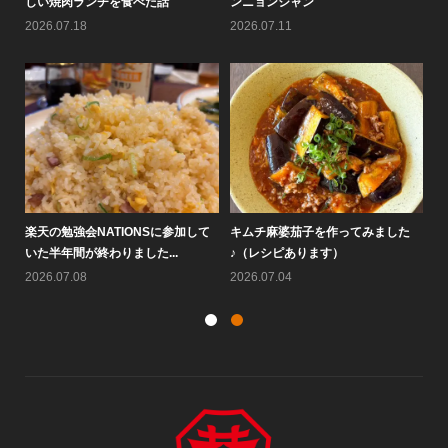
のメチャ売れ！！のコーナーで...
号を作りました♪
し
2026.08.05
2026.08.01
20
た
大阪鶴橋黄さんのピビン麺が人気で
なぜ7月にキムチは売れないの
楽
す♪
か？！
い
2026.07.25
2026.07.22
20