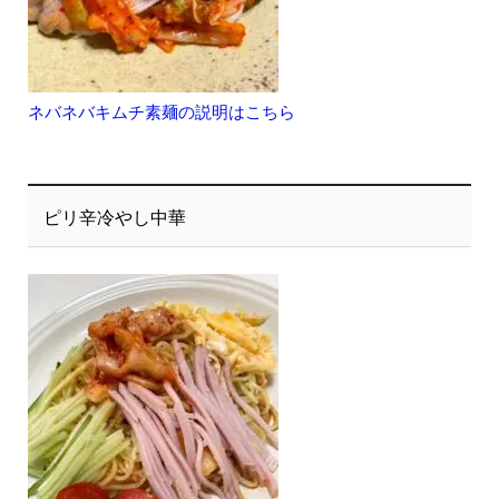
ネバネバキムチ素麺の説明はこちら
ピリ辛冷やし中華