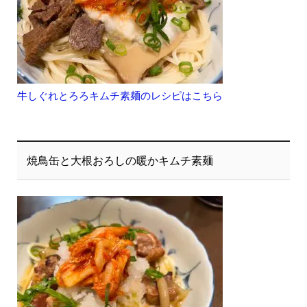
牛しぐれとろろキムチ素麺のレシピはこちら
焼鳥缶と大根おろしの暖かキムチ素麺