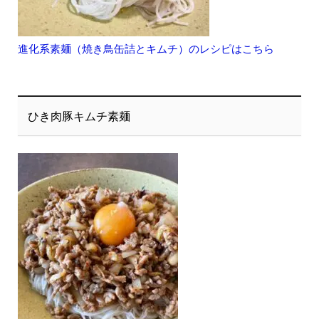
進化系素麺（焼き鳥缶詰とキムチ）のレシピはこちら
ひき肉豚キムチ素麺