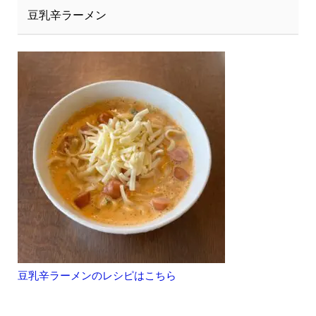
豆乳辛ラーメン
豆乳辛ラーメンのレシピはこちら