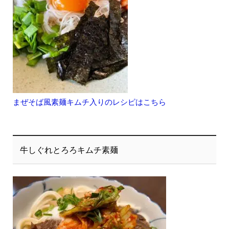
まぜそば風素麺キムチ入りのレシピはこちら
牛しぐれとろろキムチ素麺