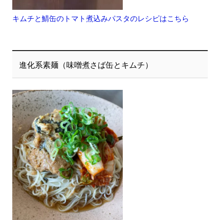
キムチと鯖缶のトマト煮込みパスタのレシピはこちら
進化系素麺（味噌煮さば缶とキムチ）