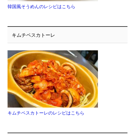
韓国風そうめんのレシピはこちら
キムチペスカトーレ
キムチペスカトーレのレシピはこちら