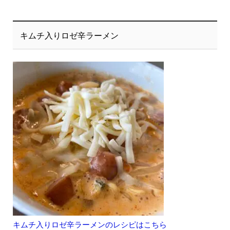
キムチ入りロゼ辛ラーメン
キムチ入りロゼ辛ラーメンのレシピはこちら