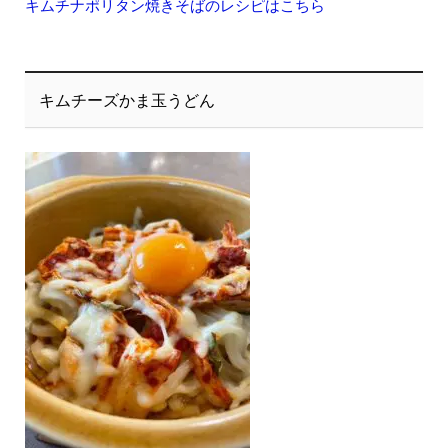
キムチナポリタン焼きそばのレシピはこちら
キムチーズかま玉うどん